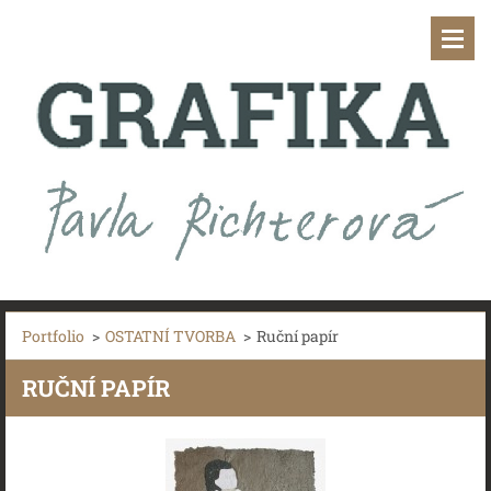
Portfolio
>
OSTATNÍ TVORBA
>
Ruční papír
RUČNÍ PAPÍR