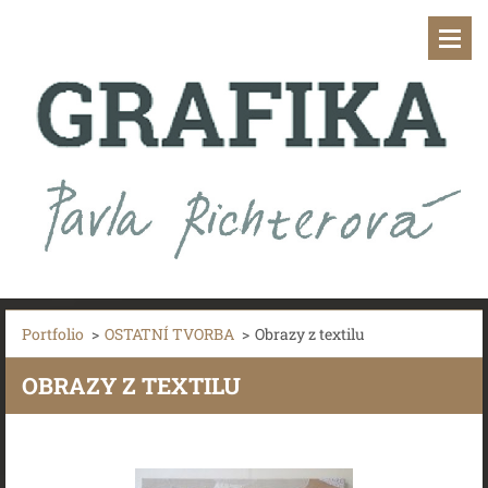
Portfolio
>
OSTATNÍ TVORBA
>
Obrazy z textilu
OBRAZY Z TEXTILU