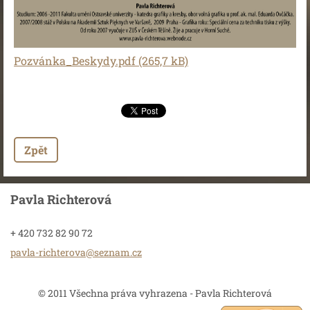
Pozvánka_Beskydy.pdf (265,7 kB)
Zpět
Pavla Richterová
+ 420 732 82 90 72
pavla-ri
chterova
@seznam.
cz
© 2011 Všechna práva vyhrazena - Pavla Richterová