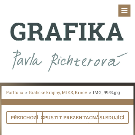
Portfolio
>
Grafické krajiny, MIKS, Krnov
>
IMG_9953.jpg
PŘEDCHOZÍ
SPUSTIT PREZENTACI
NÁSLEDUJÍCÍ