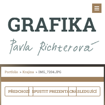
Portfolio
>
Krajina
>
IMG_7204.JPG
PŘEDCHOZÍ
SPUSTIT PREZENTACI
NÁSLEDUJÍCÍ