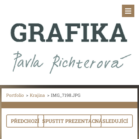
Portfolio
>
Krajina
>
IMG_7198.JPG
PŘEDCHOZÍ
SPUSTIT PREZENTACI
NÁSLEDUJÍCÍ