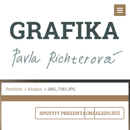
Portfolio
>
Krajina
>
IMG_7183.JPG
SPUSTIT PREZENTACI
NÁSLEDUJÍCÍ