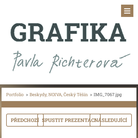
Portfolio
>
Beskydy, NOIVA, Český Těšín
>
IMG_7067.jpg
PŘEDCHOZÍ
SPUSTIT PREZENTACI
NÁSLEDUJÍCÍ